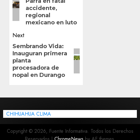
Parra en fatal
post:
accidente,
regional
mexicano en luto
Next
Next
Sembrando Vida:
Inauguran primera
post:
planta
procesadora de
nopal en Durango
CHIHUAHUA CLIMA
Copyright © 2026, Fuente Informativa. Todos los Derechos
Reservados
|
ChromeNews
by AF themes.