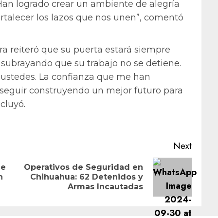
. Han logrado crear un ambiente de alegría
ortalecer los lazos que nos unen”, comentó
dora reiteró que su puerta estará siempre
 subrayando que su trabajo no se detiene.
 ustedes. La confianza que me han
seguir construyendo un mejor futuro para
cluyó.
Next
de
Operativos de Seguridad en
Previous
Next
n
Chihuahua: 62 Detenidos y
post:
post:
Armas Incautadas