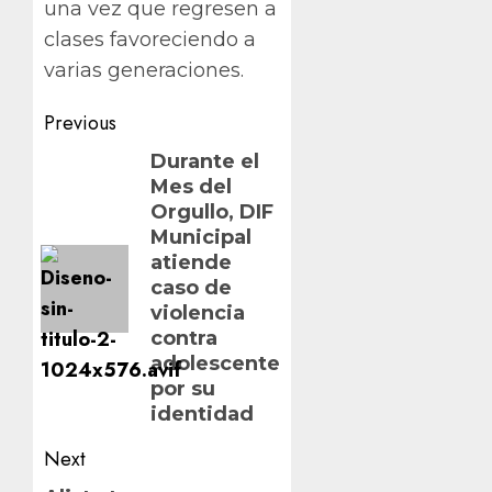
una vez que regresen a
clases favoreciendo a
varias generaciones.
Post
Previous
navigation
Previous
Durante el
Mes del
post:
Orgullo, DIF
Municipal
atiende
caso de
violencia
contra
adolescente
por su
identidad
Next