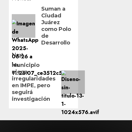
navigation
Previous
Suman a
Ciudad
post:
Juárez
como Polo
de
Desarrollo
Next
Next
Municipio
niega
post:
irregularidades
en IMPE, pero
seguirá
investigación