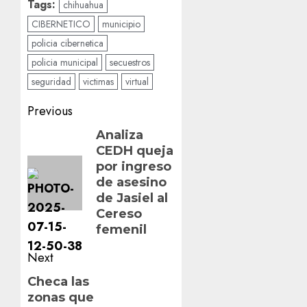
Tags:
chihuahua
CIBERNETICO
municipio
policia cibernetica
policia municipal
secuestros
seguridad
victimas
virtual
Post
Previous
navigation
Previous
Analiza
CEDH queja
post:
por ingreso
de asesino
de Jasiel al
Cereso
femenil
Next
Next
Checa las
zonas que
post: