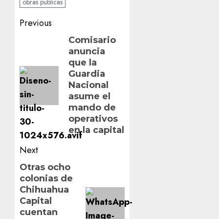
obras publicas
Post
Previous
navigation
Previous
Comisario
anuncia
post:
que la
Guardia
Nacional
asume el
mando de
operativos
en la capital
Next
Next
Otras ocho
colonias de
post:
Chihuahua
Capital
cuentan