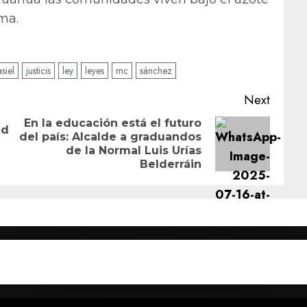
ema.
asiel
justicis
ley
leyes
mc
sánchez
Next
En la educación está el futuro
ad
del país: Alcalde a graduandos
Previous
Next
de la Normal Luis Urías
post:
post:
Belderráin