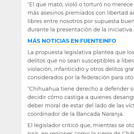
“El que mató, violó o torturó no merec
más asesinos premiados con libertad a
libres entre nosotros por supuesta bue
durante la presentación de la iniciativa.
MÁS NOTICIAS EN FUENTEINFO
La propuesta legislativa plantea que l
delitos que no sean susceptibles a libe
violación, infanticidio y otros delitos 
considerados por la federación para otor
“Chihuahua tiene derecho a defender su
decidir cómo castiga a quienes desangra
deber moral de estar del lado de las ví
coordinador de la Bancada Naranja.
El legislador criticó que, mientras se o
país, en regiones como la sierra de Ch