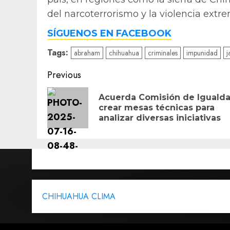
del narcoterrorismo y la violencia extr
SÍGUENOS EN FACEBOOK
Tags:
abraham
chihuahua
criminales
impunidad
j
Post
Previous
navigation
Acuerda Comisión de Iguald
crear mesas técnicas para
analizar diversas iniciativas
CHIHUAHUA CLIMA