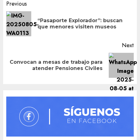
Post
Previous
navigation
“Pasaporte Explorador”: buscan
Pr
que menores visiten museos
po
Next
Convocan a mesas de trabajo para
Next
atender Pensiones Civiles
post: