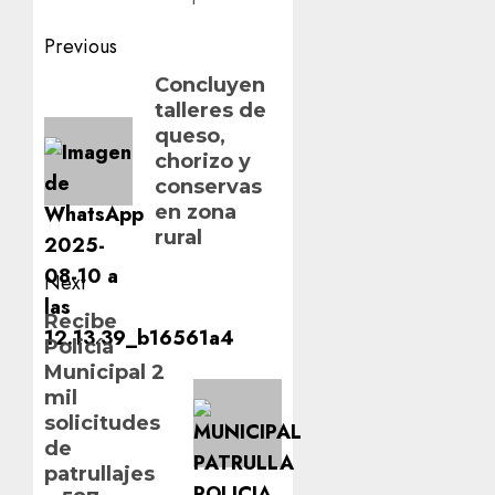
Post
Previous
navigation
Previous
Concluyen
talleres de
post:
queso,
chorizo y
conservas
en zona
rural
Next
Next
Recibe
Policía
post:
Municipal 2
mil
solicitudes
de
patrullajes