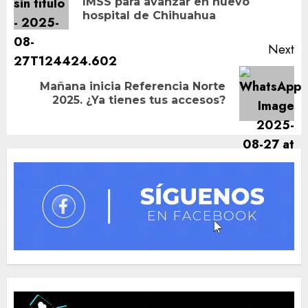
IMSS para avanzar en nuevo
po
hospital de Chihuahua
Next
Mañana inicia Referencia Norte
Next
2025. ¿Ya tienes tus accesos?
post: