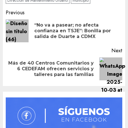
Dirección de Mantenimiento Urbano
municipio
Post
Previous
navigation
“No va a pasear; no afecta
Pr
confianza en TSJE”: Bonilla por
po
salida de Duarte a CDMX
Next
Más de 40 Centros Comunitarios y
Next
6 CEDEFAM ofrecen servicios y
post:
talleres para las familias