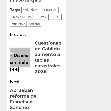
nuevo hospital
Tags:
chihuahua
HOSPITAL
HOSPITAL IMSS
imss
ISSSTE
municipio
terreno
Post
Previous
navigation
Previous
Cuestionan
en Cabildo
post:
aumento a
tablas
catastrales
2026
Next
Next
Aprueban
reforma de
post:
Francisco
Sánchez