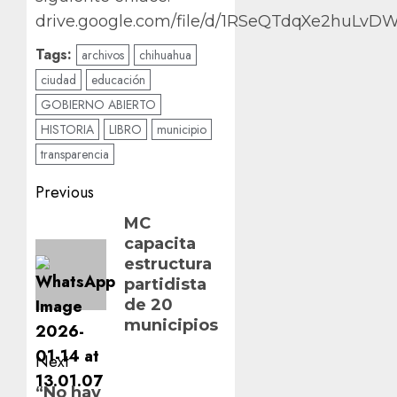
drive.google.com/file/d/1RSeQTdqXe2huLvDW
Tags:
archivos
chihuahua
ciudad
educación
GOBIERNO ABIERTO
HISTORIA
LIBRO
municipio
transparencia
Post
Previous
navigation
Previous
MC
capacita
post:
estructura
partidista
de 20
municipios
Next
Next
“No hay