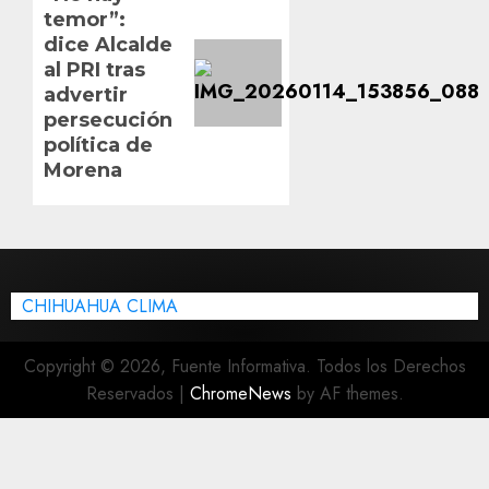
temor”:
post:
dice Alcalde
al PRI tras
advertir
persecución
política de
Morena
CHIHUAHUA CLIMA
Copyright © 2026, Fuente Informativa. Todos los Derechos
Reservados
|
ChromeNews
by AF themes.