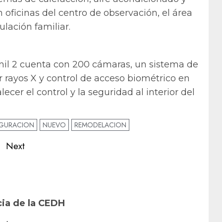
oficinas del centro de observación, el área
lación familiar.
nil 2 cuenta con 200 cámaras, un sistema de
r rayos X y control de acceso biométrico en
lecer el control y la seguridad al interior del
GURACION
NUEVO
REMODELACION
Next
Next
Previous
post:
post:
a
cia de la CEDH