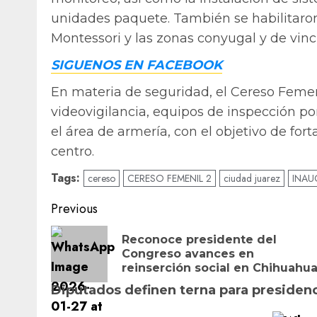
unidades paquete. También se habilitaron 
Montessori y las zonas conyugal y de vincu
SIGUENOS EN FACEBOOK
En materia de seguridad, el Cereso Feme
videovigilancia, equipos de inspección po
el área de armería, con el objetivo de forta
centro.
Tags:
cereso
CERESO FEMENIL 2
ciudad juarez
INAU
Post
Previous
navigation
Reconoce presidente del
Congreso avances en
reinserción social en Chihuahu
Diputados definen terna para presiden