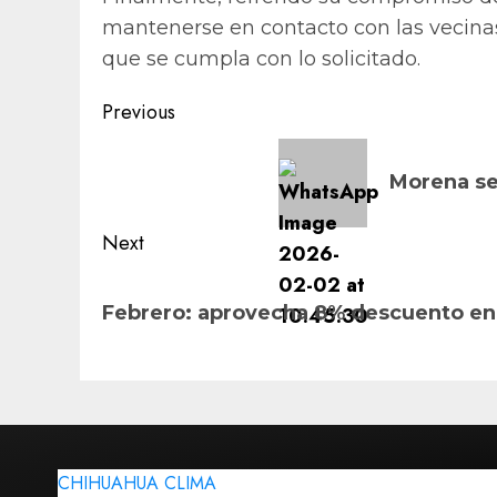
mantenerse en contacto con las vecinas 
que se cumpla con lo solicitado.
Post
Previous
navigation
Previous
post:
Morena se
Next
Next
post:
Febrero: aprovecha 8% descuento en 
CHIHUAHUA CLIMA