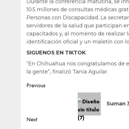
Durante la conferencia matutina, se i
10.5 millones de consultas médicas grat
Personas con Discapacidad. La secretari
servidores de la salud que participan
capacitados y, al momento de realizar l
identificación oficial y un maletín con
SIGUENOS EN TIKTOK
“En Chihuahua nos congratulamos de es
la gente”, finalizó Tania Aguilar.
Post
Previous
navigation
Previous
post:
Suman 3
Next