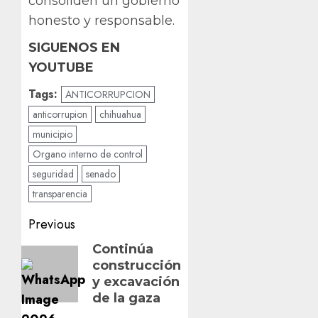
consoliden un gobierno
honesto y responsable.
SIGUENOS EN
YOUTUBE
Tags:
ANTICORRUPCION
anticorrupion
chihuahua
municipio
Organo interno de control
seguridad
senado
transparencia
Post
Previous
navigation
Previous
Continúa
construcción
post:
y excavación
de la gaza