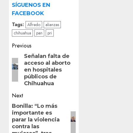
SÍGUENOS EN
FACEBOOK
Tags:
Alfredo
alianzas
chihuahua
pan
pri
Post
Previous
navigation
Previous
Señalan falta de
acceso al aborto
post:
en hospitales
públicos de
Chihuahua
Next
Next
Bonilla: “Lo más
importante es
post:
parar la violencia
contra las