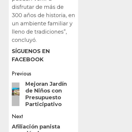
disfrutar de más de
300 años de historia, en
un ambiente familiar y
lleno de tradiciones”,
concluyó.
SÍGUENOS EN
FACEBOOK
Post
Previous
navigation
Previous
Mejoran Jardín
de Niños con
post:
Presupuesto
Participativo
Next
Next
Afiliación panista