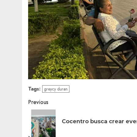
Tags:
greycy duran
Post
Previous
navigation
Previous
post:
Cocentro busca crear even