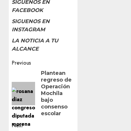
SIGUENOS EN
FACEBOOK
SIGUENOS EN
INSTAGRAM
LA NOTICIA A TU
ALCANCE
Post
Previous
navigation
Previous
Plantean
regreso de
post:
Operación
Mochila
bajo
consenso
escolar
Next