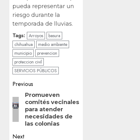
pueda representar un
riesgo durante la
temporada de lluvias.
Tags:
Arroyos
basura
chihuahua
medio ambiente
municipio
prevencion
proteccion civil
SERVICIOS PÚBLICOS
Post
Previous
navigation
Previous
Promueven
comités vecinales
post:
para atender
necesidades de
las colonias
Next