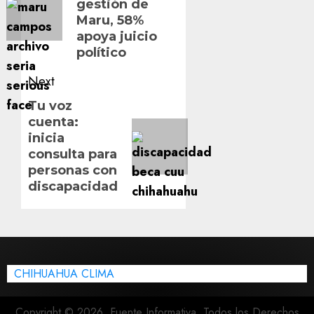
gestión de
Maru, 58%
apoya juicio
político
Next
Next
Tu voz
cuenta:
post:
inicia
consulta para
personas con
discapacidad
CHIHUAHUA CLIMA
Copyright © 2026, Fuente Informativa. Todos los Derechos