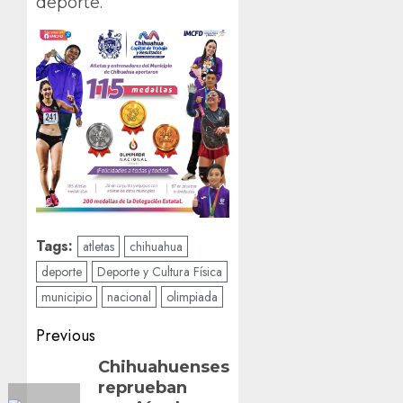
deporte.
Tags:
atletas
chihuahua
deporte
Deporte y Cultura Física
municipio
nacional
olimpiada
Post
Previous
navigation
Previous
Chihuahuenses
reprueban
post: