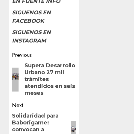
EN FUENTE INFO
SIGUENOS EN
FACEBOOK
SIGUENOS EN
INSTAGRAM
Post
Previous
navigation
Previous
Supera Desarrollo
Urbano 27 mil
post:
trámites
atendidos en seis
meses
Next
Next
Solidaridad para
Baborigame:
post:
convocan a