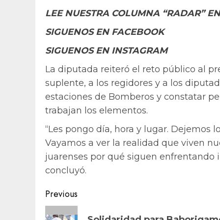
LEE NUESTRA COLUMNA “RADAR” EN
SIGUENOS EN FACEBOOK
SIGUENOS EN INSTAGRAM
La diputada reiteró el reto público al p
suplente, a los regidores y a los diputa
estaciones de Bomberos y constatar pe
trabajan los elementos.
“Les pongo día, hora y lugar. Dejemos lo
Vayamos a ver la realidad que viven n
juarenses por qué siguen enfrentando i
concluyó.
Post
Previous
navigation
Previous
Solidaridad para Baborigam