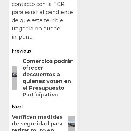
contacto con la FGR
para estar al pendiente
de que esta terrible
tragedia no quede
impune.
Post
Previous
navigation
Previous
Comercios podrán
ofrecer
post:
descuentos a
quienes voten en
el Presupuesto
Participativo
Next
Next
Verifican medidas
de seguridad para
post:
retirar muro en