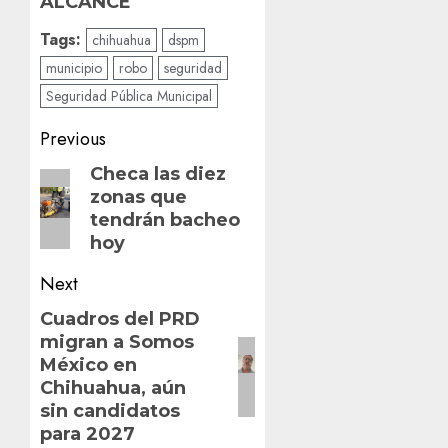
ALCANCE
Tags:
chihuahua
dspm
municipio
robo
seguridad
Seguridad Pública Municipal
Post
Previous
navigation
Previous
Checa las diez
zonas que
post:
tendrán bacheo
hoy
Next
Next
Cuadros del PRD
migran a Somos
post:
México en
Chihuahua, aún
sin candidatos
para 2027