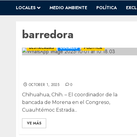
LOCALES
MEDIO AMBIENTE
POLÍTICA
EXCL
barredora
DESTACADAS
LOCALES
POLÍTICA
“Vean las encuestas”. desestima
Cuauhtémoc Estrada impacto en Morena
por caso “La Barredora”
OCTOBER 1, 2025
0
Chihuahua, Chih. – El coordinador de la
bancada de Morena en el Congreso,
Cuauhtémoc Estrada...
VE MÁS