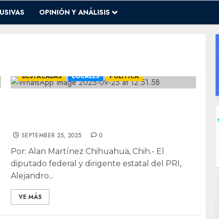
USIVAS
OPINIÓN Y ANÁLISIS
DESTACADAS
LOCALES
POLÍTICA
Señala PRI “narcogobierno” de Morena y
califica de “simplona” la respuesta de
Cuauhtémoc Estrada
SEPTEMBER 25, 2025
0
Por: Alan Martínez Chihuahua, Chih.- El
diputado federal y dirigente estatal del PRI,
Alejandro...
VE MÁS