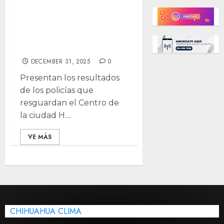
detiene a más de
mil 200 personas
y asegura droga
en el Centro
DECEMBER 31, 2025
0
Presentan los resultados
de los policías que
resguardan el Centro de
la ciudad H....
VE MÁS
CHIHUAHUA CLIMA