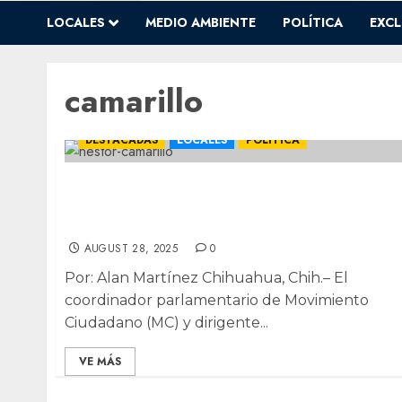
LOCALES
MEDIO AMBIENTE
POLÍTICA
EXCL
camarillo
DESTACADAS
LOCALES
POLÍTICA
Defiende MC Chihuahua integración de ex
priista Néstor Camarillo y se declara
alternativa frente a Morena
AUGUST 28, 2025
0
Por: Alan Martínez Chihuahua, Chih.– El
coordinador parlamentario de Movimiento
Ciudadano (MC) y dirigente...
VE MÁS