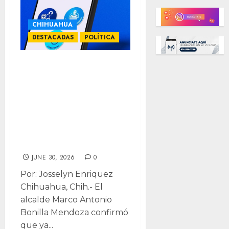
CHIHUAHUA
DESTACADAS
POLÍTICA
Confirma Bonilla
registro como
aspirante ante el
PAN, espera
convocatoria
oficial
JUNE 30, 2026
0
Por: Josselyn Enriquez
Chihuahua, Chih.- El
alcalde Marco Antonio
Bonilla Mendoza confirmó
que ya...