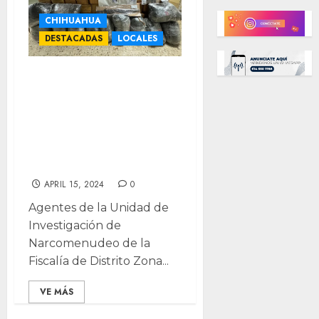
CHIHUAHUA
DESTACADAS
LOCALES
Aseguran más de
una tonelada de
marihuana y
armas en
Chihuahua
APRIL 15, 2024
0
Agentes de la Unidad de
Investigación de
Narcomenudeo de la
Fiscalía de Distrito Zona...
VE MÁS