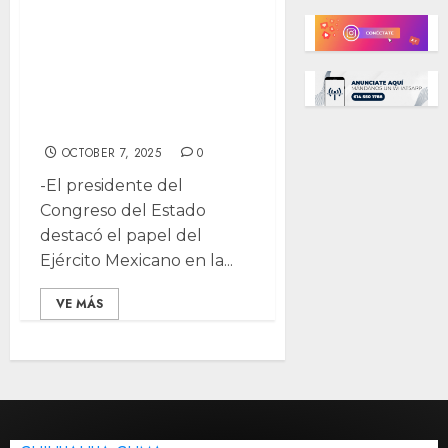
Ramírez asiste a
toma de posesión
de nuevo
comandante de V
Zona Militar
OCTOBER 7, 2025
0
-El presidente del
Congreso del Estado
destacó el papel del
Ejército Mexicano en la...
VE MÁS