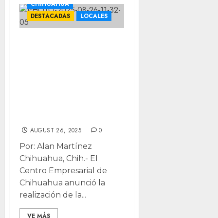
CHIHUAHUA
DESTACADAS
LOCALES
Presenta
COPARMEX
Chihuahua
conferencia con
el CEO de
Interceramic
AUGUST 26, 2025
0
Por: Alan Martínez
Chihuahua, Chih.- El
Centro Empresarial de
Chihuahua anunció la
realización de la...
VE MÁS