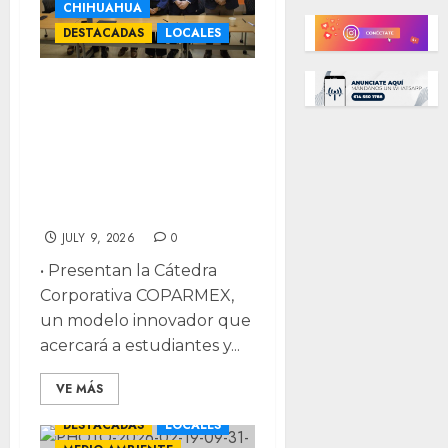
CHIHUAHUA
DESTACADAS
LOCALES
COPARMEX y Tec
de Monterrey se
vinculan para
formar
estudiantes
JULY 9, 2026
0
• Presentan la Cátedra
Corporativa COPARMEX,
un modelo innovador que
acercará a estudiantes y...
VE MÁS
CHIHUAHUA
DESTACADAS
LOCALES