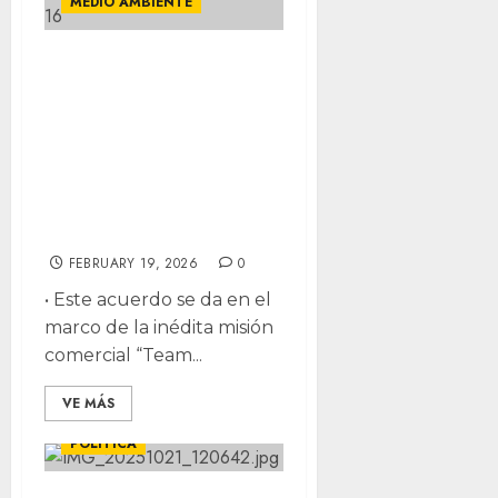
MEDIO AMBIENTE
Vendrán al estado
35 empresas
canadienses para
impulsar
soluciones
ambientales
FEBRUARY 19, 2026
0
•⁠ ⁠Este acuerdo se da en el
marco de la inédita misión
comercial “Team...
VE MÁS
DESTACADAS
LOCALES
POLÍTICA