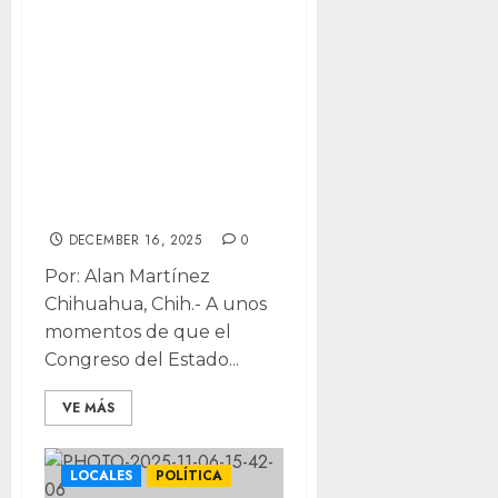
Analiza
empresariado
acciones legales
ante aumento a
Impuesto
propuesto por
Maru
DECEMBER 16, 2025
0
Por: Alan Martínez
Chihuahua, Chih.- A unos
momentos de que el
Congreso del Estado...
VE MÁS
LOCALES
POLÍTICA