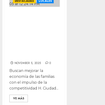
DESTACADAS
LOCALES
Expone Marco
Bonilla plan de
trabajo ante
COPARMEX y
llama a unir
esfuerzos por
Chihuahua
NOVEMBER 5, 2025
0
Buscan mejorar la
economía de las familias
con el impulso de la
competitividad H. Ciudad...
VE MÁS