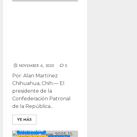
Pareciera que con
reforma electoral
pretenden
concentrar todo
el poder:
Coparmex
NOVEMBER 6, 2025
0
Por: Alan Martínez
Chihuahua, Chih.— El
presidente de la
Confederación Patronal
de la República...
VE MÁS
CHIHUAHUA