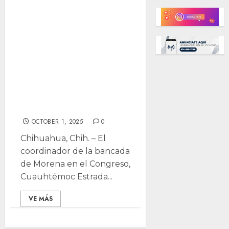
encuestas”.
desestima
Cuauhtémoc
Estrada impacto
en Morena por
caso “La
Barredora”
OCTOBER 1, 2025
0
Chihuahua, Chih. – El
coordinador de la bancada
de Morena en el Congreso,
Cuauhtémoc Estrada...
VE MÁS