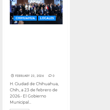
CHIHUAHUA
LOCALES
Reconoce ANAC a
gobierno de
Bonilla por
liderazgo en
datos abiertos y
responsabilidad
FEBRUARY 23, 2026
0
H. Ciudad de Chihuahua,
Chih., a 23 de febrero de
2026.- El Gobierno
Municipal...