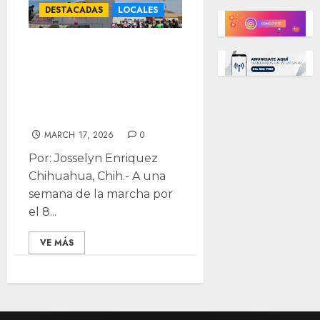
DESTACADAS
LOCALES
Evalúa Municipio
afectaciones de
marcha 8M para
remediar
MARCH 17, 2026
0
Por: Josselyn Enriquez
Chihuahua, Chih.- A una
semana de la marcha por
el 8...
VE MÁS