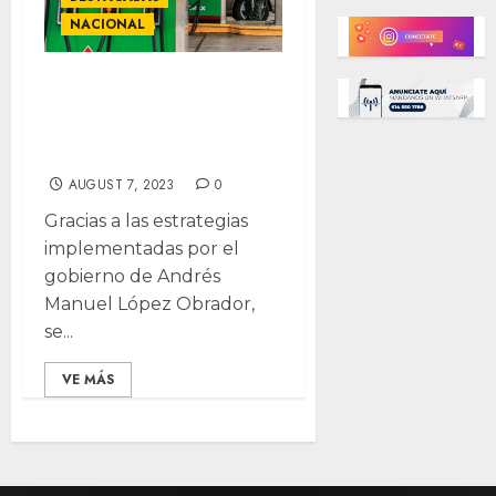
NACIONAL
Cinco años sin
gasolinazos bajo
la 4T
AUGUST 7, 2023
0
Gracias a las estrategias
implementadas por el
gobierno de Andrés
Manuel López Obrador,
se...
VE MÁS