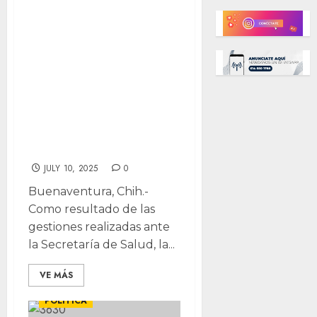
ambulancia al
Ejido Benito
Juárez por
gestión de Yesi
Reyes ante la
Secretaría de
Salud
JULY 10, 2025
0
Buenaventura, Chih.-
Como resultado de las
gestiones realizadas ante
la Secretaría de Salud, la...
VE MÁS
DESTACADAS
LOCALES
POLÍTICA