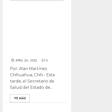
A la silla de los
acusados:
comparecerá en
Congreso
Secretario de
Maru por brotes
epidémicos
APRIL 24, 2025
0
Por: Alan Martínez
Chihuahua, Chih.- Esta
tarde, el Secretario de
Salud del Estado de...
VE MÁS