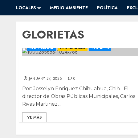
LOCALES
MEDIO AMBIENTE
POLÍTICA
EXCL
GLORIETAS
CHIHUAHUA
DESTACADAS
LOCALES
En analisis Municipio y Estado para definir
obras de movilidad para la capital
JANUARY 27, 2026
0
Por: Josselyn Enriquez Chihuahua, Chih.- El
director de Obras Públicas Municipales, Carlos
Rivas Martinez,...
VE MÁS