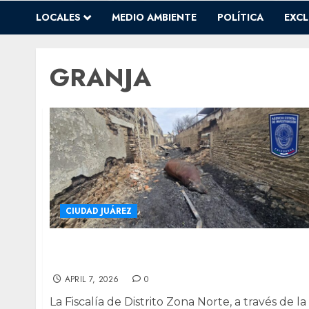
LOCALES
MEDIO AMBIENTE
POLÍTICA
EXCL
GRANJA
CIUDAD JUÁREZ
Investigan incendio en predio utilizado
como granja en Juárez
APRIL 7, 2026
0
La Fiscalía de Distrito Zona Norte, a través de la