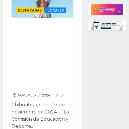
DESTACADAS
LOCALES
Congreso
reconoce a
chihuahuense
Carlos Ontiveros
por su
campeonato
mundial de Kick
Boxing
NOVEMBER 7, 2024
0
Chihuahua, Chih; 07 de
noviembre de 2024 — La
Comisión de Educación y
Deporte...