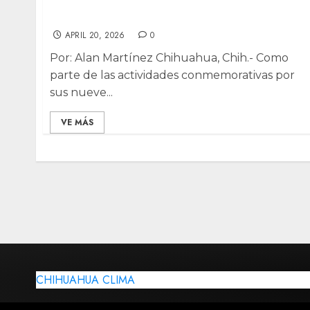
‘pesos pesados’: exlíderes debatirán retos
del país
APRIL 20, 2026
0
Por: Alan Martínez Chihuahua, Chih.- Como
parte de las actividades conmemorativas por
sus nueve...
VE MÁS
CHIHUAHUA CLIMA