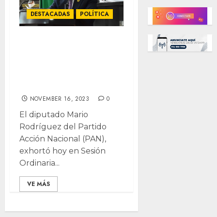
DESTACADAS
POLÍTICA
Urgen diputados
panistas nombrar
vacantes en el
INAI
NOVEMBER 16, 2023
0
El diputado Mario
Rodríguez del Partido
Acción Nacional (PAN),
exhortó hoy en Sesión
Ordinaria...
VE MÁS