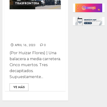
TRASFRONTERA
TRASFRONTERA:
Masacre de San
Valentín ¿El CJNG
en Chihuahua?
APRIL 16, 2023
0
(Por Huizar Flores) | Una
balacera a media carretera.
Cinco muertos. Tres
decapitados.
Supuestamente...
VE MÁS