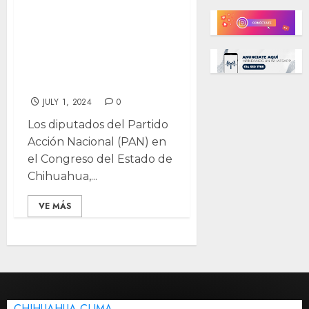
diputados del
PAN instituir Día
del Mediador en
Chihuahua
JULY 1, 2024
0
Los diputados del Partido
Acción Nacional (PAN) en
el Congreso del Estado de
Chihuahua,...
VE MÁS
CHIHUAHUA CLIMA