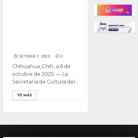
Arte y lucha”
llega a Casa
Chihuahua:
homenaje a
primera muralista
mexicana
OCTOBER 7, 2025
0
Chihuahua, Chih., a 6 de
octubre de 2025. — La
Secretaría de Cultura del...
VE MÁS