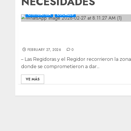
NECESIDADES
CHIHUAHUA
LOCALES
Visitan regidores del PAN a colonos de
Punta Esperanza para conocer sus
necesidades
FEBRUARY 27, 2026
0
– Las Regidoras y el Regidor recorrieron la zona
donde se comprometieron a dar...
VE MÁS