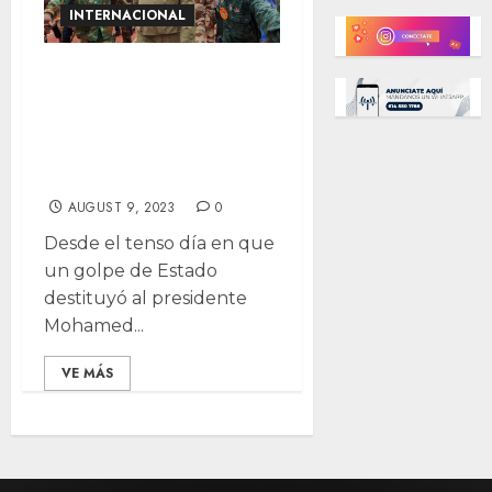
INTERNACIONAL
Desafíos en el
aire: Tensiones
entre rebeldes y
Francia en Níger
AUGUST 9, 2023
0
Desde el tenso día en que
un golpe de Estado
destituyó al presidente
Mohamed...
VE MÁS