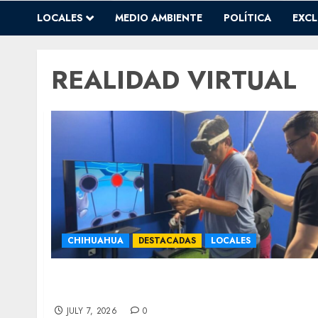
LOCALES
MEDIO AMBIENTE
POLÍTICA
EXCL
REALIDAD VIRTUAL
CHIHUAHUA
DESTACADAS
LOCALES
Atiende Municipio 78 personas con
realidad virtual este 2026
JULY 7, 2026
0